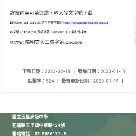
詳細內容可至連結，輸入發文字號下載
請至附件下載區
DIYGreen_edu_112-113s
(
https://edocattachment.nycu.edu.tw
)
以文號：
及認證碼：
下載附件檔案
1120002300
60258031D5
陽明交大工環字第
發文字號：
號
1120002300
下架日期：
2023-02-18
|
發佈日期：
2023-01-19
點擊率：
524
|
最後更新日期：
2023-01-19
|
國立玉里高級中學
花蓮縣玉里鎮中華路424號
聯絡電話
03-8886171~5
|