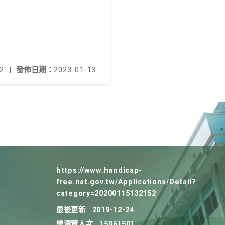
2
|
發佈日期：
2023-01-13
https://www.handicap-
free.nat.gov.tw/Applications/Detail?
category=20200115132152
最後更新
2019-12-24
總瀏覽人次
15961501