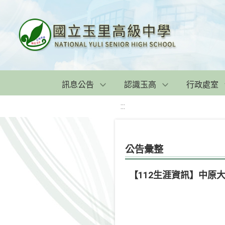
訊息公告
認識玉高
行政處室
:::
公告彙整
【112生涯資訊】中原