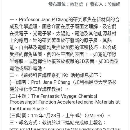
發布單位：
教務處
|
發布人：
設備組
一、Professor Jane P. Chang的研究聚焦在新材料的合
成及化學處理、固態介面在原子層面之理解，及它們
在微電子、光電子學、太陽能、電池及其他能源器材
上的應用。她的研究著重於研發新的原子層，其熱
能、自由基及電漿均受控於加強的沉積技巧，以合成
受控的保角塗層，例如在平面的表面上，如寬能帶隙
半導體，或選擇性地覆蓋於複雜的3D表面，如3D微型
電池或燃料電池。
二、《蓋婭科普講座系列19》活動訊息如下：
(一)講者：Prof. Jane P. Chang（加利福尼亞大學洛杉
磯分校化學工程講座教授）。
(二)主題：The Fantastic Voyage: Chemical
Processingof Function Accelerated nano-Materials at
theAtomic Scale。
(三)時間：112年1月28日，上午9時（GMT+8）。
三、報名方式：敬請於以下連結完成線上報名：
http://ps1tw.astro.ncu.edu.tw/ttss/index.php/2021gaias