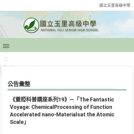
國立玉里高級中學
:::
公告彙整
《蓋婭科普講座系列19》—「The Fantastic
Voyage: ChemicalProcessing of Function
Accelerated nano-Materialsat the Atomic
Scale」