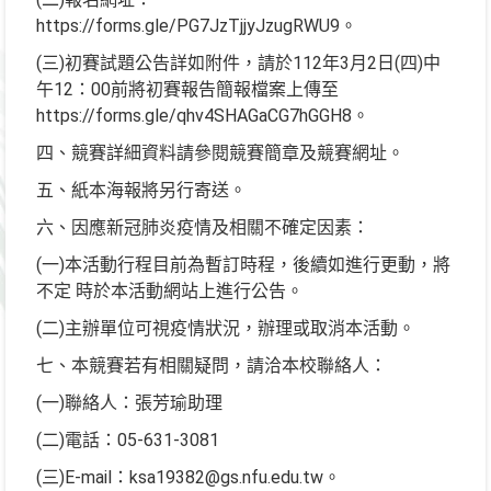
https://forms.gle/PG7JzTjjyJzugRWU9。
(三)初賽試題公告詳如附件，請於112年3月2日(四)中
午12：00前將初賽報告簡報檔案上傳至
https://forms.gle/qhv4SHAGaCG7hGGH8。
四、競賽詳細資料請參閱競賽簡章及競賽網址。
五、紙本海報將另行寄送。
六、因應新冠肺炎疫情及相關不確定因素：
(一)本活動行程目前為暫訂時程，後續如進行更動，將
不定 時於本活動網站上進行公告。
(二)主辦單位可視疫情狀況，辦理或取消本活動。
七、本競賽若有相關疑問，請洽本校聯絡人：
(一)聯絡人：張芳瑜助理
(二)電話：05-631-3081
(三)E-mail：ksa19382@gs.nfu.edu.tw。