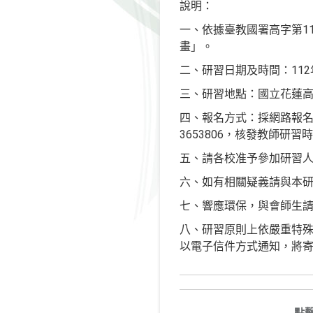
說明：
一、依據臺教國署高字第11
畫」。
二、研習日期及時間：112年
三、研習地點：國立花蓮高
四、報名方式：採網路報名
3653806，核發教師研
五、請各校准予參加研習人
六、如有相關疑義請與本研習
七、響應環保，與會師生
八、研習原則上依嚴重特殊傳
以電子信件方式通知，將