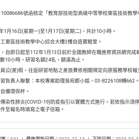
10086686號函核定「教育部技術型高級中等學校東區技術教學
1月16日(星期一)至1月17日(星期二)，共計10小時。
工東區技術教學中心綜合大樓2樓自造實驗室。
，自即日起至112年1月13日前於全國教師在職進修資訊網完成
習時數10小時，研習名額24名，額滿為止。
員公(差)假，往返研習地點之差旅費依相關規定向原服務學校報
負責人聯繫：本校專案助理吳宛郡小姐，03-8226108轉662
請自備環保杯。
染性肺炎(COVID-19)防疫指引以實體方式進行。若依指示
寄件至報名時填寫之電子信箱。