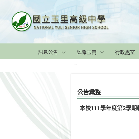
訊息公告
認識玉高
行政處室
:::
公告彙整
本校111學年度第2學