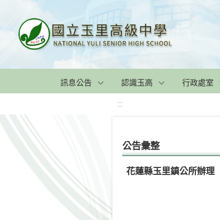
訊息公告
認識玉高
行政處室
:::
公告彙整
花蓮縣玉里鎮公所辦理「