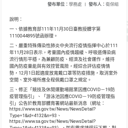
發布單位：
學務處
|
發布人：
衛保組
說明：
一、依據教育部111年11月30日臺教授體字第
1110044895號函辦理。
二、嚴重特殊傳染性肺炎中央流行疫情指揮中心於111
年11月28日表示，考量國內疫情趨緩、呼吸道傳染病
流行情形平穩，為兼顧防疫、經濟及社會運作，維持
國內防疫量能與有效控管風險，經綜合評估疫情情
勢，12月1日起適度放寬戴口罩等防疫措施，取消室外
空間、室外場所應全程佩戴口罩之規定。
三、修正「競技及休閒運動場館業因應COVID－19防
疫管理指引」、「游泳池因應COVID－19防疫管理指
引」公告於教育部體育署網站最新消息（網址：
https://www.sa.gov.tw/News/NewsDetail?
Type=1&id=4132&n=93、
https://www.sa.gov.tw/News/NewsDetail?
Type=1&id=4133&n=93），如有需求請逕行下載；對