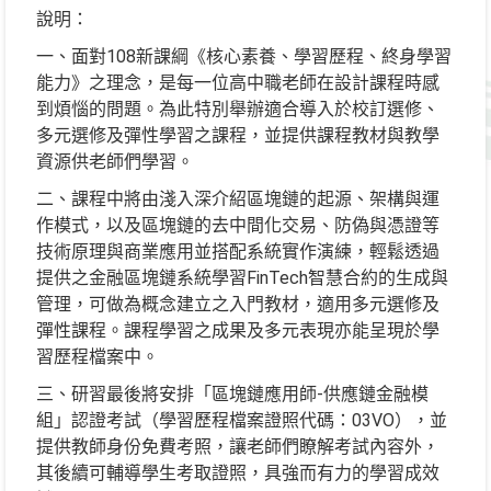
說明：
一、面對108新課綱《核心素養、學習歷程、終身學習
能力》之理念，是每一位高中職老師在設計課程時感
到煩惱的問題。為此特別舉辦適合導入於校訂選修、
多元選修及彈性學習之課程，並提供課程教材與教學
資源供老師們學習。
二、課程中將由淺入深介紹區塊鏈的起源、架構與運
作模式，以及區塊鏈的去中間化交易、防偽與憑證等
技術原理與商業應用並搭配系統實作演練，輕鬆透過
提供之金融區塊鏈系統學習FinTech智慧合約的生成與
管理，可做為概念建立之入門教材，適用多元選修及
彈性課程。課程學習之成果及多元表現亦能呈現於學
習歷程檔案中。
三、研習最後將安排「區塊鏈應用師-供應鏈金融模
組」認證考試（學習歷程檔案證照代碼：03VO），並
提供教師身份免費考照，讓老師們瞭解考試內容外，
其後續可輔導學生考取證照，具強而有力的學習成效