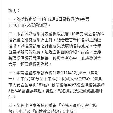
說明：
一、依據教育部111年12月2日臺教資(六)字第
1110118755號函辦理。
二、本論壇暨成果發表會係以該署110年完成之各項科
技計畫之研究成果為主軸，結合產官學研各界之前瞻
技術，以推廣該署之計畫成果及廣納各界意見。今年
首度舉辦海報競賽，透過面對面的介紹、討論，更能
將環境保護意識深植每一位與會者心中，並廣邀與會
大眾一起票選優秀海報。
三、本論壇暨成果發表會訂於111年12月5日（星期
一）上午9時30分至下午4時，假政大公企中心（臺北
市大安區金華街187號）教學會展A棟2樓國際會議廳暨
6樓646會議廳辦理，議程、報名資訊及交通資訊如附
件。
四、全程出席本論壇可獲得「公務人員終身學習時
數」5小時及「環境教育時數」5小時。