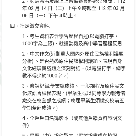
2、網路報名及線上上傳備審資料起迄時間：112
年 02 月 14 日（二）上午 9 時起至 112 年 03 月
06 日（一）下午 4 時止。
四、指定繳交資料:
1、考生資料表含學習歷程自述(以電腦打字，
1000字為上限)、就讀動機及高中學習歷程反思
2、中文作文(近期重大國內外原住民族權利議題
分析) 、是否熟悉原住民族權利議題、表現自身
文化經驗與議題之深刻對話、(以電腦打字，總字
數不得少於1000字。)
3、修課紀錄:學業總成績、 一般課程及原住民文
化族語言課程表現。(畢業生或以同等學力報考者
繳交在校全部之成績；應屆畢業生須繳交校前五
學期全部成績。)
4、全戶戶口名簿影本（或其他戶籍資料證明文
件）
5、學歷（力）證件影本（畢業證書或在校證