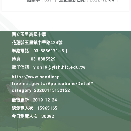
點擊率：
537
|
最後更新日期：
2022-12-04
|
國立玉里高級中學
花蓮縣玉里鎮中華路424號
聯絡電話
03-8886171~5
|
傳真
03-8885529
電子信箱
ylsh19@ylsh.hlc.edu.tw
https://www.handicap-
free.nat.gov.tw/Applications/Detail?
category=20200115132152
最後更新
2019-12-24
總瀏覽人次
15965165
今日瀏覽人次
30092