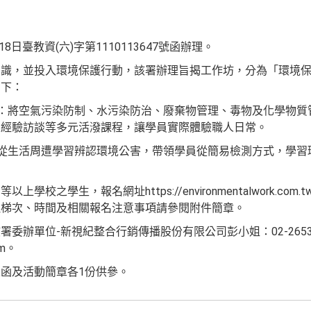
8日臺教資(六)字第1110113647號函辦理。
意識，並投入環境保護行動，該署辦理旨揭工作坊，分為「環境
如下：
」：將空氣污染防制、水污染防治、廢棄物管理、毒物及化學物質
人經驗訪談等多元活潑課程，讓學員實際體驗職人日常。
：從生活周遭學習辨認環境公害，帶領學員從簡易檢測方式，學習
。
校之學生，報名網址https://environmentalwork.com
理梯次、時間及相關報名注意事項請參閱附件簡章。
委辦單位-新視紀整合行銷傳播股份有限公司彭小姐：02-2653-
om。
函及活動簡章各1份供參。