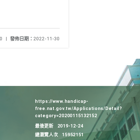
0
|
發佈日期：
2022-11-30
https://www.handicap-
free.nat.gov.tw/Applications/Detail?
category=20200115132152
最後更新
2019-12-24
總瀏覽人次
15952151