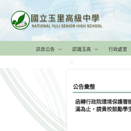
訊息公告
認識玉高
行政處室
:::
公告彙整
函轉行政院環境保護署辦
滿為止，請貴校鼓勵學