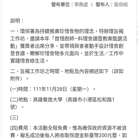
發布單位：
學務處
|
發布人：
衛保組
說明：
一、環保署為持續推廣珍惜食物的理念，特辦理旨揭
工作坊，邀請本年「首惜廚師—料理食譜暨教案甄選活
動」獲獎者出席分享，並帶領與會者動手設計惜食創
意食譜，瞭解珍惜食物多元面向，並於生活／工作中
實踐惜食綠生活。
二、旨揭工作坊之時間、地點及內容摘述如下（詳如
附件）。
(一)時間：111年11月28日（星期一）。
(二)地點：高雄餐旅大學（高雄市小港區松和路1
號）。
(三)
(四)費用：本活動全程免費，惟為確保政府資源不被浪
費，報名成功後每人將收取保證金新臺幣200元整，如