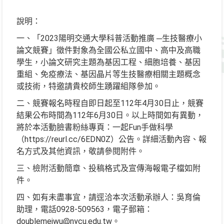
說明：
一、「2023陽明交通大學科普活動推廣 ─生技醫療小
論文競賽」徵件對象為全國公私立國中、高中及高職
學生，小論文研究主題為基因工程、細胞培養、基因
重組、免疫療法、基因晶片等生技醫療相關主題概念
或技術，特邀請貴校師生踴躍組隊參加。
二、競賽報名時程自即日起至112年4月30日止，競賽
結果公布時間為112年6月30日。以上時間如有異動，
將於本活動臉書粉絲專頁：一起Fun手做科學
（https://reurl.cc/6EDN0Z）公告。詳細活動內容、報
名方式及其他資訊，敬請參閱附件。
三、檢附活動簡章、投稿格式及宣傳海報電子檔如附
件。
四、如有未盡事宜，請逕洽本次活動承辦人：吳育倫
助理，電話0928-509563，電子郵箱：
doublemeiwu@nycu.edu.tw。