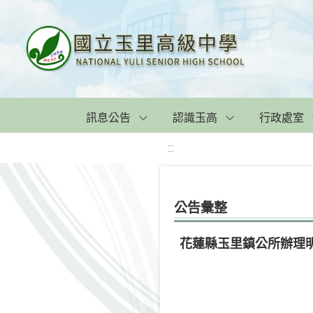
訊息公告
認識玉高
行政處室
:::
公告彙整
花蓮縣玉里鎮公所辦理明