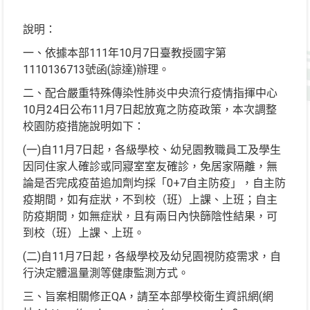
說明：
一、依據本部111年10月7日臺教授國字第
1110136713號函(諒達)辦理。
二、配合嚴重特殊傳染性肺炎中央流行疫情指揮中心
10月24日公布11月7日起放寬之防疫政策，本次調整
校園防疫措施說明如下：
(一)自11月7日起，各級學校、幼兒園教職員工及學生
因同住家人確診或同寢室室友確診，免居家隔離，無
論是否完成疫苗追加劑均採「0+7自主防疫」，自主防
疫期間，如有症狀，不到校（班）上課、上班；自主
防疫期間，如無症狀，且有兩日內快篩陰性結果，可
到校（班）上課、上班。
(二)自11月7日起，各級學校及幼兒園視防疫需求，自
行決定體溫量測等健康監測方式。
三、旨案相關修正QA，請至本部學校衛生資訊網(網