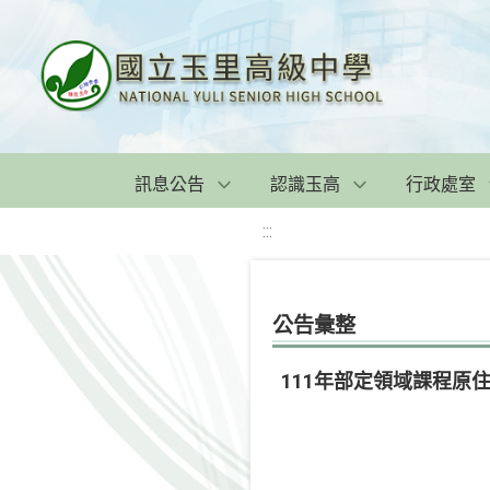
訊息公告
認識玉高
行政處室
:::
公告彙整
111年部定領域課程原