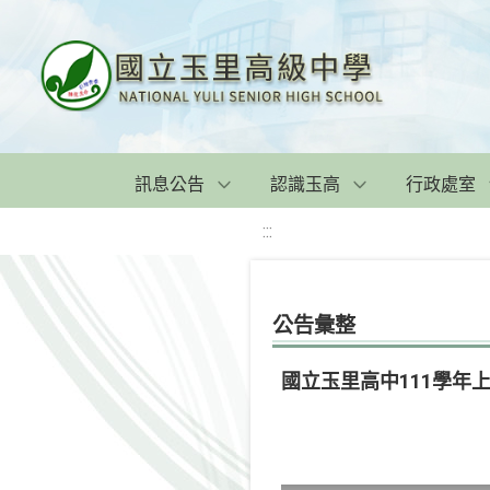
訊息公告
認識玉高
行政處室
:::
公告彙整
國立玉里高中111學年上學