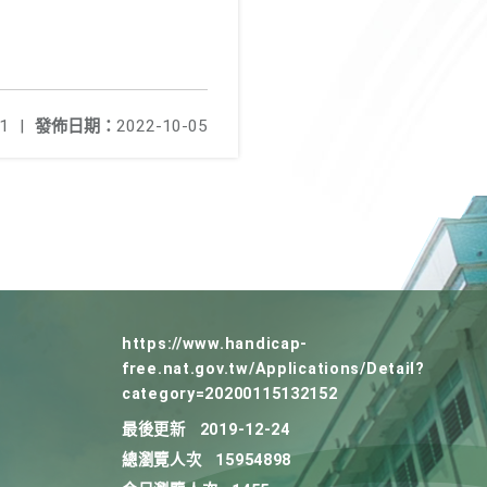
1
|
發佈日期：
2022-10-05
https://www.handicap-
free.nat.gov.tw/Applications/Detail?
category=20200115132152
最後更新
2019-12-24
總瀏覽人次
15954898