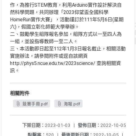
作，為推行STEM教育，利用Arduino實作設計解決自
然科學問題，共同辦理「2023仰望盃全國科學
HomeRun實作大賽」，活動謹訂於111年5月6日(星期
六)，假國立彰化師範大學舉辦。
二、鼓勵學生組隊報名參加，組隊方式以一至四人為
一組，並設指導教師一至二人。
三、本活動即日起至112年1月3日報名截止，相關活動
實施辦法，請參閱附件或逕自該網頁
http://phys5.ncue.edu.tw/2023science/ 查詢相關資
訊。
相關附件
競賽手冊.pdf
海報.pdf
下架日期：
2023-01-03
|
發佈日期：
2022-10-05
點擊率：
520
|
最後更新日期：
2022-10-05
|