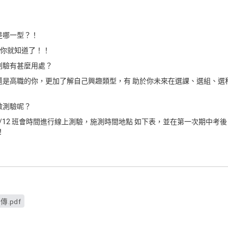
是哪一型？！
…你就知道了！！
測驗有甚麼用處？
還是高職的你，更加了解自己興趣類型，有 助於你未來在選課、選組、選
做測驗呢？
10/12 班會時間進行線上測驗，施測時間地點 如下表，並在第一次期中考後
！
傳.pdf