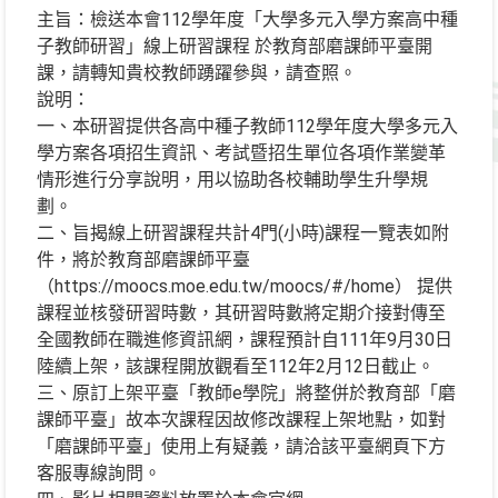
主旨：檢送本會112學年度「大學多元入學方案高中種
子教師研習」線上研習課程 於教育部磨課師平臺開
課，請轉知貴校教師踴躍參與，請查照。
說明：
一、本研習提供各高中種子教師112學年度大學多元入
學方案各項招生資訊、考試暨招生單位各項作業變革
情形進行分享說明，用以協助各校輔助學生升學規
劃。
二、旨揭線上研習課程共計4門(小時)課程一覽表如附
件，將於教育部磨課師平臺
（https://moocs.moe.edu.tw/moocs/#/home） 提供
課程並核發研習時數，其研習時數將定期介接對傳至
全國教師在職進修資訊網，課程預計自111年9月30日
陸續上架，該課程開放觀看至112年2月12日截止。
三、原訂上架平臺「教師e學院」將整併於教育部「磨
課師平臺」故本次課程因故修改課程上架地點，如對
「磨課師平臺」使用上有疑義，請洽該平臺網頁下方
客服專線詢問。