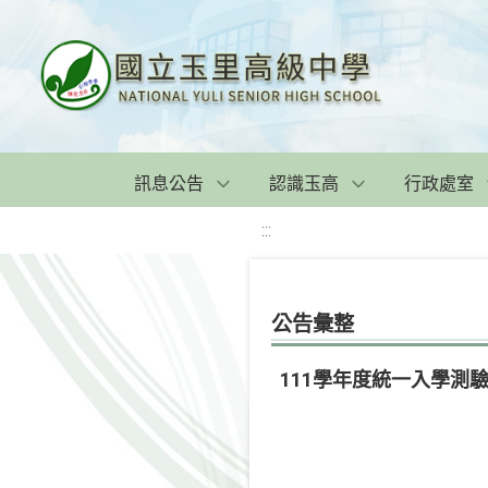
訊息公告
認識玉高
行政處室
:::
公告彙整
111學年度統一入學測