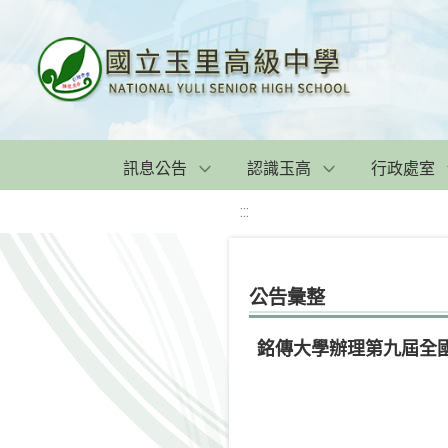
訊息公告
認識玉高
行政處室
:::
公告彙整
銘傳大學辦理第九屆全