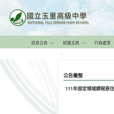
訊息公告
認識玉高
行政處室
:::
公告彙整
111年部定領域課程原