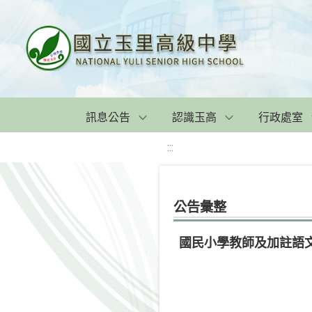
訊息公告
認識玉高
行政處室
:::
公告彙整
國民小學教師及加註語文