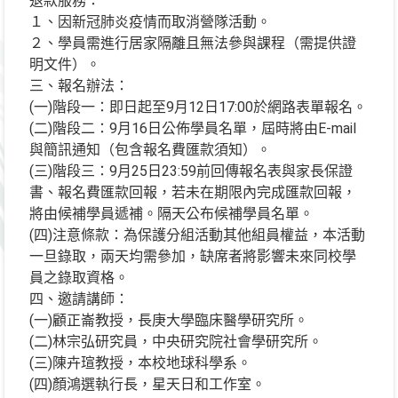
退款服務：
１、因新冠肺炎疫情而取消營隊活動。
２、學員需進行居家隔離且無法參與課程（需提供證
明文件）。
三、報名辦法：
(一)階段一：即日起至9月12日17:00於網路表單報名。
(二)階段二：9月16日公佈學員名單，屆時將由E-mail
與簡訊通知（包含報名費匯款須知）。
(三)階段三：9月25日23:59前回傳報名表與家長保證
書、報名費匯款回報，若未在期限內完成匯款回報，
將由候補學員遞補。隔天公布候補學員名單。
(四)注意條款：為保護分組活動其他組員權益，本活動
一旦錄取，兩天均需參加，缺席者將影響未來同校學
員之錄取資格。
四、邀請講師：
(一)顧正崙教授，長庚大學臨床醫學研究所。
(二)林宗弘研究員，中央研究院社會學研究所。
(三)陳卉瑄教授，本校地球科學系。
(四)顏鴻選執行長，星天日和工作室。