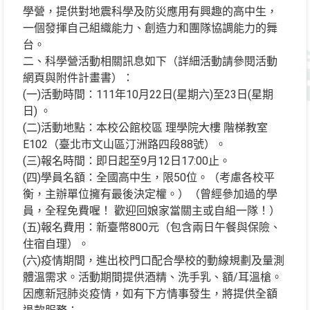
學營，提供對地震科學及防災應用有興趣的高中生，
一個發揮自己組織能力、創造力和團隊協調能力的舞
台。
二、科學營活動相關訊息如下（詳細活動請參閱活動
網頁與附件計畫書）：
(一)活動時間：111年10月22日(星期六)至23日(星期
日) 。
(二)活動地點：本校公館校區 理學院大樓 階梯教室
E102（臺北市文山區汀洲路四段88號）。
(三)報名時間：即日起至9月12日17:00止。
(四)學員名額：全國高中生，限50位。（考慮各校平
衡，主辦單位擁有最後決定權。）（曾經參加過的學
員，全程免費喔！ 歡迎回娘家當關主或自組一隊！）
(五)報名費用：新臺幣800元（包含兩日午餐與保險、
住宿自理）。
(六)疫情期間，進出校門口配合學校的動線規劃及量測
體溫需求。活動期間提供酒精、洗手乳、額/耳溫槍。
因應新冠肺炎疫情，如有下方情事發生，將提供全額