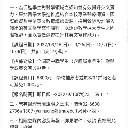
一、為促進學生對醫學領域之認知並有效提升英文實
力，臺北醫學大學進推處結合本校專業醫療師資、國
際師資及專業英文教育講師資源，採用營隊設計深入
淺出的英文醫學寫作課程，以遠距教學擴大學生之國
際視野，並以實做練習提升其英文寫作能力。
【課程日期】2022/09/18(日)、 9/25(日)、10/2(日)、
10/9(日)，共計四天14小時。
【招募對象】全國高中職學生（含應屆畢業生）對醫
學或英文有興趣者。
【課程費用】8800元；學校推薦者或於8/31前報名者
可減免1,000元。
【報名時間】即日起～2022/9/10(六)23：59 止。
二、若有辦理營隊說明之需求，請洽02-6638-
2736#1307 (yurihuang@tmu.edu.tw)黃小姐。
三、相關營隊內容及海報，詳見附件，敬請 貴校惠允
轉發，謝謝。