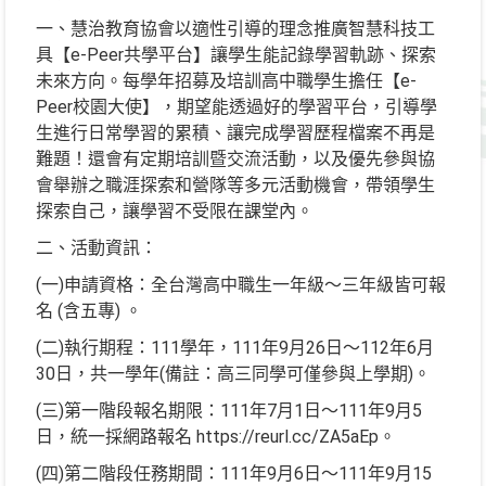
一、慧治教育協會以適性引導的理念推廣智慧科技工
具【e-Peer共學平台】讓學生能記錄學習軌跡、探索
未來方向。每學年招募及培訓高中職學生擔任【e-
Peer校園大使】，期望能透過好的學習平台，引導學
生進行日常學習的累積、讓完成學習歷程檔案不再是
難題！還會有定期培訓暨交流活動，以及優先參與協
會舉辦之職涯探索和營隊等多元活動機會，帶領學生
探索自己，讓學習不受限在課堂內。
二、活動資訊：
(一)申請資格：全台灣高中職生一年級～三年級皆可報
名 (含五專) 。
(二)執行期程：111學年，111年9月26日～112年6月
30日，共一學年(備註：高三同學可僅參與上學期)。
(三)第一階段報名期限：111年7月1日～111年9月5
日，統一採網路報名 https://reurl.cc/ZA5aEp。
(四)第二階段任務期間：111年9月6日～111年9月15