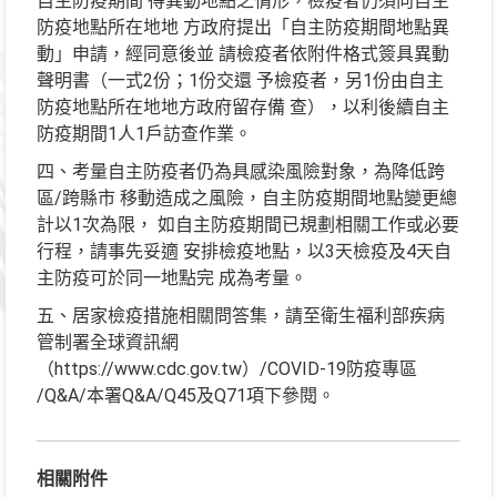
自主防疫期間 得異動地點之情形，檢疫者仍須向自主
防疫地點所在地地 方政府提出「自主防疫期間地點異
動」申請，經同意後並 請檢疫者依附件格式簽具異動
聲明書（一式2份；1份交還 予檢疫者，另1份由自主
防疫地點所在地地方政府留存備 查），以利後續自主
防疫期間1人1戶訪查作業。
四、考量自主防疫者仍為具感染風險對象，為降低跨
區/跨縣市 移動造成之風險，自主防疫期間地點變更總
計以1次為限， 如自主防疫期間已規劃相關工作或必要
行程，請事先妥適 安排檢疫地點，以3天檢疫及4天自
主防疫可於同一地點完 成為考量。
五、居家檢疫措施相關問答集，請至衛生福利部疾病
管制署全球資訊網
（https://www.cdc.gov.tw）/COVID-19防疫專區
/Q&A/本署Q&A/Q45及Q71項下參閱。
相關附件