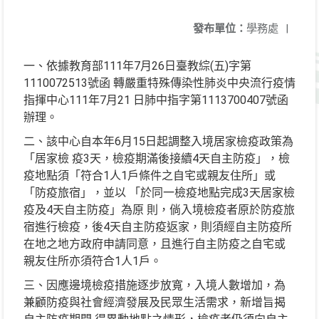
發布單位：
學務處
|
一、依據教育部111年7月26日臺教綜(五)字第
1110072513號函 轉嚴重特殊傳染性肺炎中央流行疫情
指揮中心111年7月21 日肺中指字第1113700407號函
辦理。
二、該中心自本年6月15日起調整入境居家檢疫政策為
「居家檢 疫3天，檢疫期滿後接續4天自主防疫」，檢
疫地點須「符合1人1戶條件之自宅或親友住所」或
「防疫旅宿」，並以 「於同一檢疫地點完成3天居家檢
疫及4天自主防疫」為原 則，倘入境檢疫者原於防疫旅
宿進行檢疫，後4天自主防疫返家，則須經自主防疫所
在地之地方政府申請同意，且進行自主防疫之自宅或
親友住所亦須符合1人1戶。
三、因應邊境檢疫措施逐步放寬，入境人數增加，為
兼顧防疫與社會經濟發展及民眾生活需求，新增旨揭