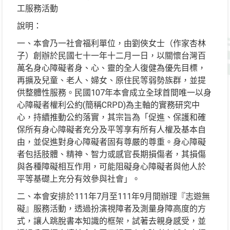
工服務活動
說明：
一、本會乃一社會福利單位，由劉俠女士（作家杏林
子）創辦於民國七十一年十二月一日，以關懷台灣百
萬名身心障礙者身、心、靈的全人復健為優先目標，
再擴及兒童、老人、婦女、原住民等弱勢族群，並提
供整體性服務。民國107年本會成立全球首間唯一以身
心障礙者權利公約(簡稱CRPD)為主軸的實務研究中
心，持續推動公約落實，其宗旨為「促進、保護和確
保所有身心障礙者充分及平等享有所有人權及基本自
由，並促進對身心障礙者固有尊嚴的尊重。身心障礙
者包括肢體、精神、智力或感官長期損傷者，其損傷
與各種障礙相互作用，可能阻礙身心障礙者與他人於
平等基礎上充分有效參與社會」。
二、本會安排於111年7月至111年9月間辦理『志遊無
礙』服務活動，透過扮演視障者及測量身障高度的方
式，讓人跳脫書本知識的框架，試著去親身感受，並