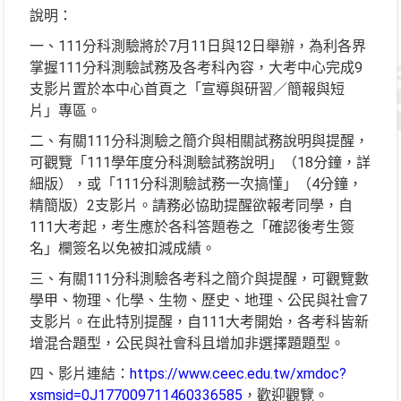
說明：
一、111分科測驗將於7月11日與12日舉辦，為利各界
掌握111分科測驗試務及各考科內容，大考中心完成9
支影片置於本中心首頁之「宣導與研習／簡報與短
片」專區。
二、有關111分科測驗之簡介與相關試務說明與提醒，
可觀覽「111學年度分科測驗試務說明」（18分鐘，詳
細版），或「111分科測驗試務一次搞懂」（4分鐘，
精簡版）2支影片。請務必協助提醒欲報考同學，自
111大考起，考生應於各科答題卷之「確認後考生簽
名」欄簽名以免被扣減成績。
三、有關111分科測驗各考科之簡介與提醒，可觀覽數
學甲、物理、化學、生物、歷史、地理、公民與社會7
支影片。在此特別提醒，自111大考開始，各考科皆新
增混合題型，公民與社會科且增加非選擇題題型。
四、影片連結：
https://www.ceec.edu.tw/xmdoc?
xsmsid=0J177009711460336585
，歡迎觀覽。