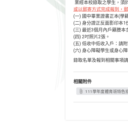
業經本校錄取之學生，須
或以郵寄方式完成報到，郵
(一) 國中畢業證書正本(學
(二) 身分證正反面影印本1
(三) 最近3個月內戶籍謄本
(四) 2吋照片2張。
(五) 低收中低收入戶：請
(六) 身心障礙學生或身
錄取名單及報到相關事項
相關附件
111學年度體育班特色招