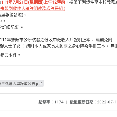
於
111年7月21日(星期四)上午12時前
，攜帶下列證件至本校教務
寄報到收件人請註明教務處註冊組 )
籍呈報後發還)。
份。
含詳細記事 。
附111年鄉鎮市公所核發之低收中低收入戶證明正本。 無則免附
心障礙人士子女 ：請附本人或家長未到期之身心障礙手冊正本。 無
請參閱附件。
生甄選入學錄取公告.pdf
點擊率：
1174
|
最後更新日期：
2022-07-1