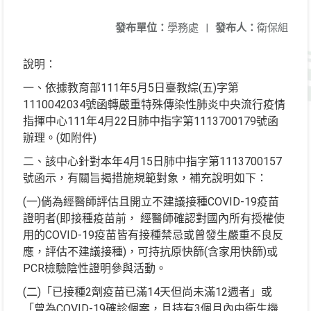
發布單位：
學務處
|
發布人：
衛保組
說明：
一、依據教育部111年5月5日臺教綜(五)字第
1110042034號函轉嚴重特殊傳染性肺炎中央流行疫情
指揮中心111年4月22日肺中指字第1113700179號函
辦理。(如附件)
二、該中心針對本年4月15日肺中指字第1113700157
號函示，有關旨揭措施規範對象，補充說明如下：
(一)倘為經醫師評估且開立不建議接種COVID-19疫苗
證明者(即接種疫苗前， 經醫師確認對國內所有授權使
用的COVID-19疫苗皆有接種禁忌或曾發生嚴重不良反
應，評估不建議接種)，可持抗原快篩(含家用快篩)或
PCR檢驗陰性證明參與活動。
(二)「已接種2劑疫苗已滿14天但尚未滿12週者」或
「曾為COVID-19確診個案，且持有3個月內由衛生機