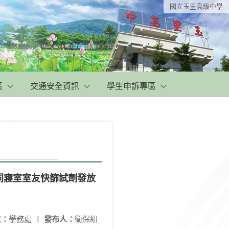
國立玉里高級中學
區
交通安全資訊
學生申訴專區
生同寢室室友快篩試劑發放
位：
學務處
|
發布人：
衛保組