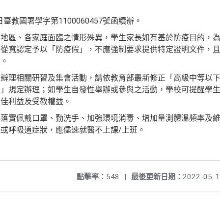
日臺教國署學字第1100060457號函續辦。
各地區、各家庭面臨之情形殊異，學生家長如有基於防疫目的，
，從寬認定予以「防疫假」，不應強制要求提供特定證明文件，
績。
校辧理相關研習及集會活動，請依教育部最新修正「高級中等以
引」規定辦理；如學生自發性舉辦或參與之活動，學校可提醒學
最佳利益及受教權益。
必落實佩戴口罩、勤洗手、加強環境消毒、增加量測體溫頻率及
或呼吸道症狀，應儘速就醫不上課/上班。
點擊率：
548
|
最後更新日期：
2022-05-1