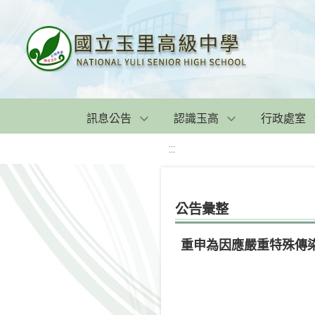
訊息公告
認識玉高
行政處室
:::
公告彙整
重申為因應嚴重特殊傳