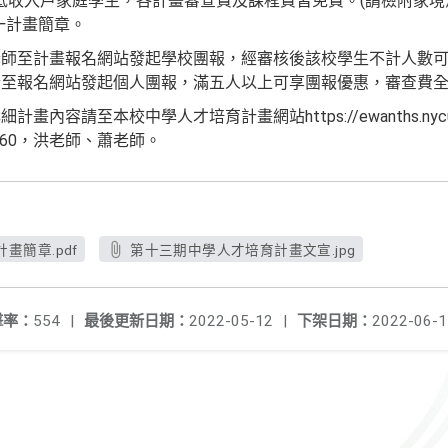
低收入戶家庭學生，各計畫審查費及課程費皆免費。(請檢附家境
一計畫簡章。
老師至計畫報名網站發起學校團報，經審核後該校學生不計人數
行至報名網站發起個人團報，滿五人以上可享團報優惠，審查費
內容請至本校中學人才培育計畫網站https://ewanths.nycu
8860，洪老師、蕭老師。
畫簡章.pdf
第十三期中學人才培育計畫文宣.jpg
擊率：
554
|
最後更新日期：
2022-05-12
|
下架日期：
2022-06-1