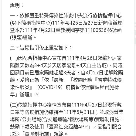
說明：
一、依據嚴重特殊傳染性肺炎中央流行疫情指揮中心
(以下簡稱指揮中心)111年4月25日及27日新聞稿辦理
暨本部111年4月22日臺教授國字第1110053646號函
(諒達)續辦。
二、旨揭指引修正重點如下：
(一)因配合指揮中心宣布自111年4月26日起縮短居家
隔離天數為3+4天(3天居家隔離+4天自主防疫)，同時
回溯目前已居家隔離超過3天者，自4月27日起解除隔
離，爰修正為『依「最新」「校園因應『嚴重特殊傳
染性肺炎』（COVID-19）疫情暫停實體課程實施標
準」辦理』。
(二)依據指揮中心疫情宣布自111年4月27日起現行戴
口罩等防疫措施仍維持至111年5月31日；並取消營業
場所/公共場域(含交通運輸/餐飲場所等)實聯制措施，
鼓勵下載及使用「臺灣社交距離APP」，爰指引配合
取消「實聯制措施」規範。