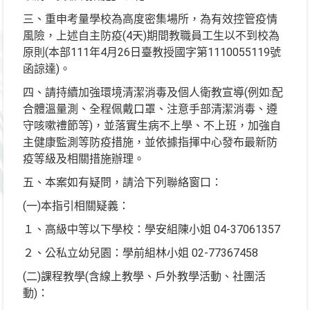
三、重申考量學校為高度密集場所，為有效控管疫情
風險，上述自主防疫(4天)期間教職員工生以不到校為
原則(本部111年4月26日臺教授國字第1110055119號
函諒達)。
四、請持續加強環境清潔消毒及個人衛教宣導(例如:配
合體溫量測、全程佩戴口罩、注意手部清潔消毒、遵
守咳嗽禮節等)，並落實生病不上學、不上班，加強自
主健康監測等防疫措施，並依據指揮中心發布最新防
疫等級及相關措施辦理。
五、本案如有疑問，請洽下列聯絡窗口：
(一)本指引相關疑義：
１、高級中等以下學校：學安組陳小姐 04-37061357
２、公私立幼兒園：學前組林小姐 02-77367458
(二)課程教學(含線上教學、戶外教學活動、社團活
動)：