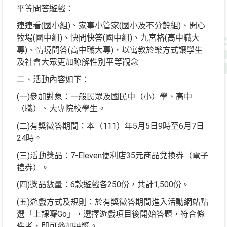
平等問答遊戲：
連連看(國小組)、家事小管家(國小及不分齡組)、開心
牧場(國中組)、快問快答(國中組)、九宮格(高中職大
專)、情境問答(高中職大專)，以寓教於樂方式讓學生
及社會大眾更加瞭解性別平等觀念
二、活動內容如下：
(一)參加對象：一般民眾及國民中（小）學、高中
（職）、大專院校學生。
(二)有獎徵答期間：本（111）年5月5日9時至6月7日
24時。
(三)活動獎品：7-Eleven便利店35元商品兌換券（電子
禮券）。
(四)獎品數量：6款遊戲各250份，共計1,500份。
(五)遊戲方式及規則：於有獎徵答期間進入活動網站點
選「上課囉Go」，選擇遊戲項目後開始答題，符合條
件者，即可參加抽獎。