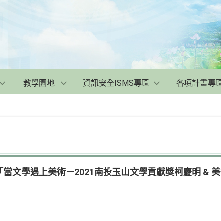
教學園地
資訊安全ISMS專區
各項計畫專
當文學遇上美術－2021南投玉山文學貢獻獎柯慶明 & 