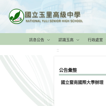
訊息公告
認識玉高
行政處室
:::
公告彙整
國立暨南國際大學辦理「