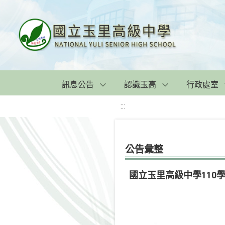
訊息公告
認識玉高
行政處室
:::
公告彙整
國立玉里高級中學110