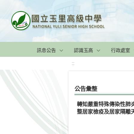
訊息公告
認識玉高
行政處室
:::
公告彙整
轉知嚴重特殊傳染性肺炎
整居家檢疫及居家隔離