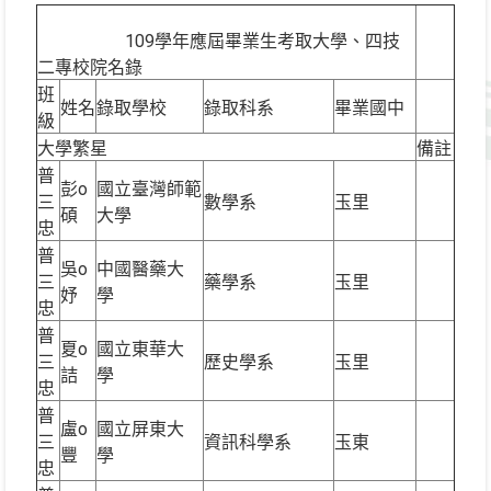
109學年應屆畢業生考取大學、四技
二專校院名錄
班
姓名
錄取學校
錄取科系
畢業國中
級
大學繁星
備註
普
彭o
國立臺灣師範
三
數學系
玉里
碩
大學
忠
普
吳o
中國醫藥大
三
藥學系
玉里
妤
學
忠
普
夏o
國立東華大
三
歷史學系
玉里
詰
學
忠
普
盧o
國立屏東大
三
資訊科學系
玉東
豐
學
忠