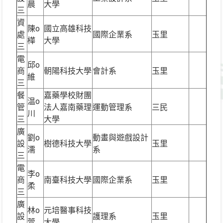
晨
大學
三
資
陳o
國立高雄科技
處
國際企業系
玉里
樺
大學
三
電
邱o
商
朝陽科技大學
會計系
玉里
維
三
餐
嘉藥學校財團
温o
管
法人嘉南藥理
運動管理系
三民
川
三
大學
廣
劉o
動畫與遊戲設計
設
樹德科技大學
玉里
濡
系
三
電
李o
商
南臺科技大學
國際企業系
玉里
柔
三
廣
林o
元培醫事科技
設
護理系
玉里
萱
大學