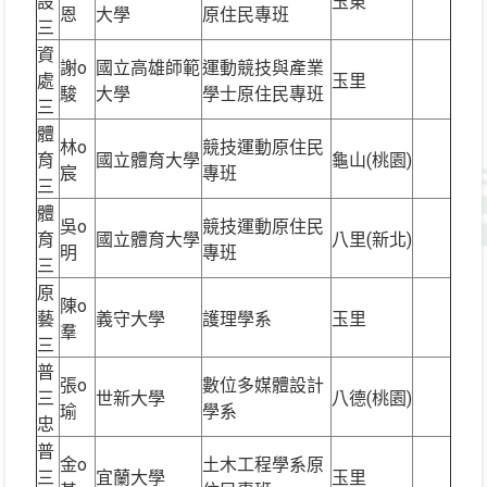
設
玉東
恩
大學
原住民專班
三
資
謝o
國立高雄師範
運動競技與產業
處
玉里
駿
大學
學士原住民專班
三
體
林o
競技運動原住民
育
國立體育大學
龜山(桃園)
宸
專班
三
體
吳o
競技運動原住民
育
國立體育大學
八里(新北)
明
專班
三
原
陳o
藝
義守大學
護理學系
玉里
羣
三
普
張o
數位多媒體設計
三
世新大學
八德(桃園)
瑜
學系
忠
普
金o
土木工程學系原
三
宜蘭大學
玉里