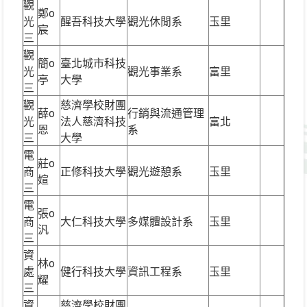
觀
鄭o
光
醒吾科技大學
觀光休閒系
玉里
宸
三
觀
簡o
臺北城市科技
光
觀光事業系
富里
亭
大學
三
觀
慈濟學校財團
薛o
行銷與流通管理
光
法人慈濟科技
富北
恩
系
三
大學
電
莊o
商
正修科技大學
觀光遊憩系
玉里
媗
三
電
張o
商
大仁科技大學
多媒體設計系
玉里
汎
三
資
林o
處
健行科技大學
資訊工程系
玉里
耀
三
資
慈濟學校財團