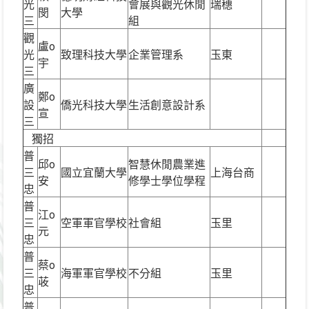
光
會展與觀光休閒
瑞穗
閔
大學
三
組
觀
盧o
光
致理科技大學
企業管理系
玉東
宇
三
廣
鄭o
設
僑光科技大學
生活創意設計系
宣
三
獨招
普
邱o
智慧休閒農業進
三
國立宜蘭大學
上海台商
安
修學士學位學程
忠
普
江o
三
空軍軍官學校
社會組
玉里
元
忠
普
蔡o
三
海軍軍官學校
不分組
玉里
荍
忠
普