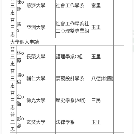
陳o
三
慈濟大學
社會工作學系
富里
銓
忠
普
社會工作學系社
蘇
三
亞洲大學
玉里
o
工心理雙專業組
忠
大學個人申請
普
林o
三
長榮大學
護理學系C組
玉里
億
忠
普
張o
三
輔仁大學
景觀設計學系
八德(桃園)
瑜
忠
普
金o
三
佛光大學
歷史學系(A組)
三民
衛
忠
普
彭o
三
玄奘大學
法律學系
玉里
容
忠