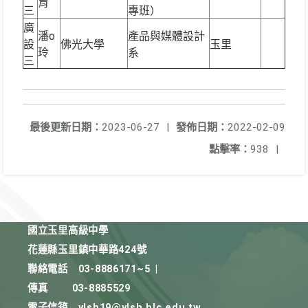
育
三
專班）
廣
潘o
產品與媒體設計
設
佛光大學
玉里
玲
系
三
最後更新日期：
2023-06-27
|
發佈日期：
2022-02-09
點擊率：
938
|
國立玉里高級中學
花蓮縣玉里鎮中華路424號
聯絡電話
03-8886171~5
|
傳真
03-8885529
電子信箱
ylsh19@ylsh.hlc.edu.tw