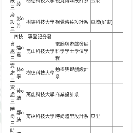
設
樹德科技大學
視覺傳達設計系
玉東
綾
三
廣
彭o
設
樹德科技大學
視覺傳達設計系
車城(屏東)
芳
三
四技二專登記分發
資
電腦與遊戲發展
連o
處
崑山科技大學
科學學士學位學
嘉
三
程
資
林o
動畫與遊戲設計
處
樹德科技大學
學
系
三
資
黃o
處
萬能科技大學
商業設計系
靖
三
時
鄭o
尚
育達科技大學
時尚造型設計系
東里
綺
三
時