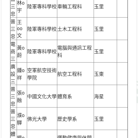
林o
三
陸軍專科學校
車輛工程科
玉里
宇
忠
普
王
oo
三
陸軍專科學校
土木工程科
玉里
文
忠
電
黃o
電腦與通訊工程
商
陸軍專科學校
玉里
蔚
科
三
廣
鍾o
空軍航空技術
設
航空工程科
玉東
祥
學院
三
普
張o
三
中國文化大學
體育系
海星
融
忠
普
濮o
三
佛光大學
歷史學系
玉里
驊
忠
體
楊o
運動健康與休閒