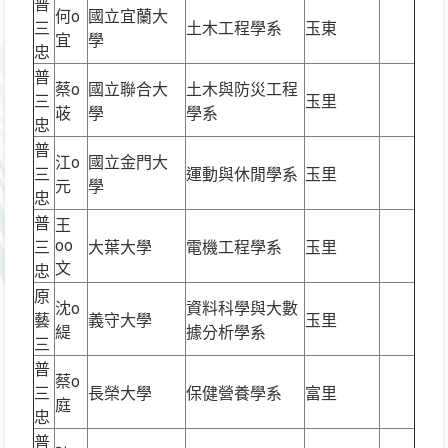
普
何o
國立宜蘭大
三
土木工程學系
玉東
宜
學
忠
普
蔡o
國立聯合大
土木與防災工程
三
玉里
荍
學
學系
忠
普
江o
國立金門大
三
運動與休閒學系
玉里
元
學
忠
普
王
oo
三
大葉大學
電機工程學系
玉里
文
忠
原
沈o
資料科學與大數
藝
義守大學
玉里
緹
據分析學系
三
普
蔡o
三
長榮大學
保健營養學系
富里
庭
忠
普