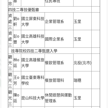
基
住民專班
忠
四技二專技優甄審
資
劉o
國立屏東科技
處
企業管理系
玉里
軒
大學
三
資
彭o
國立高雄科技
處
國際企業系
玉里
豐
大學
三
技專院校四技二專甄選入學
觀
林o
國立高雄餐旅
光
餐飲管理系
北投(北市)
廷
大學
三
觀
王o
國立臺東專科
光
餐旅管理科
瑞穗
芳
學校
三
觀
陳o
休閒遊憩與運動
光
崑山科技大學
玉里
廷
管理系
三