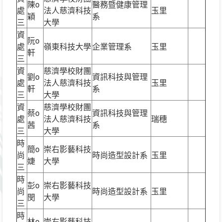
陳o
醫務暨健康管理
處
法人慈濟科技
玉里
穎
系
三
大學
資
阮o
處
嶺東科技大學
企業管理系
玉里
軒
三
資
慈濟學校財團
劉o
資訊科技與管理
處
法人慈濟科技
玉里
軒
系
三
大學
資
慈濟學校財團
蔡o
資訊科技與管理
處
法人慈濟科技
瑞穗
茜
系
三
大學
時
簡o
崇右影藝科技
尚
時尚造型設計系
玉里
婕
大學
三
時
彭o
崇右影藝科技
尚
時尚造型設計系
玉里
閔
大學
三
時
林o
崇右影藝科技