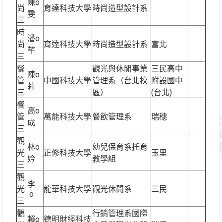
陳o
尚
育達科技大學
時尚造型設計系
雯
三
時
潘o
尚
育達科技大學
時尚造型設計系
富北
芊
三
餐
觀光與休閒事業
三民高中
陳o
管
中國科技大學
管理系（台北校
附設國中
莉
三
區）
(台北)
餐
高o
管
萬能科技大學
餐飲管理系
瑞穗
成
三
觀
林o
幼兒保育系托育
光
正修科技大學
玉里
妗
教學組
三
觀
李
光
龍華科技大學
觀光休閒系
三民
o
三
觀
行銷管理系國際
賴o
德明財經科技