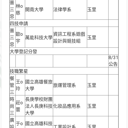
普
林o
三
開南大學
法律學系
玉里
慈
忠
四技申請
普
歐o
資訊工程系遊戲
三
萬能科技大學
玉里
宇
設計與競技組
忠
大學登記分發
8/31
公告
技職繁星
餐
王o
國立高雄餐旅
管
旅運管理系
玉里
玲
大學
三
時
長庚學校財團
莊o
尚
法人長庚科技
化妝品應用系
玉里
蕓
三
大學
廣
于o
國立高雄科技
設
工業設計系
玉里