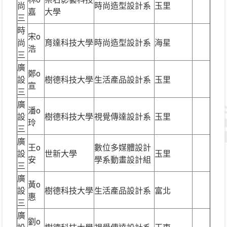
尚
時尚造型設計系
玉里
嘉
大學
三
時
宋o
尚
育達科技大學
時尚造型設計系
海星
浩
三
廣
鄭o
設
樹德科技大學
生活產品設計系
玉里
宣
三
廣
潘o
設
樹德科技大學
視覺傳達設計系
玉里
玲
三
廣
王o
數位多媒體設計
設
世新大學
玉里
安
學系動畫設計組
三
廣
黃o
設
樹德科技大學
生活產品設計系
富北
惠
三
廣
劉o