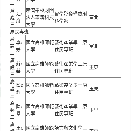
三
資
慈濟學校財團
江o
醫學影像暨放射
處
法人慈濟科技
富北
彥
科學系
三
大學
原民專班
廣
李o
國立高雄師範
藝術產業學士原
設
富北
婷
大學
住民專班
三
廣
蘇o
國立高雄師範
藝術產業學士原
設
玉東
華
大學
住民專班
三
廣
邱o
國立高雄師範
藝術產業學士原
設
玉東
錚
大學
住民專班
三
原
陳o
國立高雄師範
藝術產業學士原
藝
玉里
羣
大學
住民專班
三
廣
王o
國立高雄師範
語言與文化學士