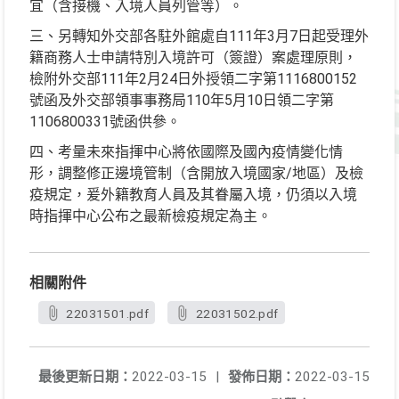
宜（含接機、入境人員列管等）。
三、另轉知外交部各駐外館處自111年3月7日起受理外
籍商務人士申請特別入境許可（簽證）案處理原則，
檢附外交部111年2月24日外授領二字第1116800152
號函及外交部領事事務局110年5月10日領二字第
1106800331號函供參。
四、考量未來指揮中心將依國際及國內疫情變化情
形，調整修正邊境管制（含開放入境國家/地區）及檢
疫規定，爰外籍教育人員及其眷屬入境，仍須以入境
時指揮中心公布之最新檢疫規定為主。
相關附件
22031501.pdf
22031502.pdf
最後更新日期：
2022-03-15
|
發佈日期：
2022-03-15