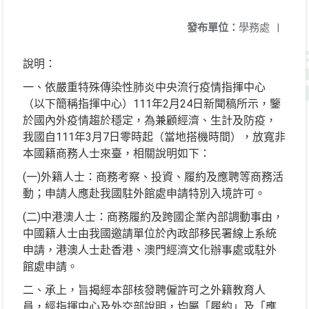
發布單位：
學務處
|
說明：
一、依嚴重特殊傳染性肺炎中央流行疫情指揮中心
（以下簡稱指揮中心）111年2月24日新聞稿所示，鑒
於國內外疫情趨於穩定，為兼顧經濟、生計及防疫，
我國自111年3月7日零時起（當地搭機時間），放寬非
本國籍商務人士來臺，相關說明如下：
(一)外籍人士：商務考察、投資、履約及應聘等商務活
動；申請人應赴我國駐外館處申請特別入境許可。
(二)中港澳人士：商務履約及跨國企業內部調動事由，
中國籍人士由我國邀請單位於內政部移民署線上系統
申請，港澳人士赴香港、澳門經濟文化辦事處或駐外
館處申請。
二、承上，旨揭經本部核發聘僱許可之外籍教育人
員，經指揮中心及外交部說明，均屬「履約」及「應