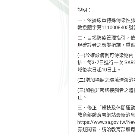
說明：
一、依據嚴重特殊傳染性肺炎
教授體字第1110008405
二、旨揭防疫管理指引，依
現確診者之應變措施，重
(一)於確診病例可傳染期
排，每3-7日進行一次 S
域後次日起10日止。
(二)增加場館之環境清潔
(三)加強非密切接觸者之
止。
三、修正「競技及休閒運動場
教育部體育署網站最新消息（網址：htt
https://www.sa.gov
有疑問者，請洽教育部體育署（0