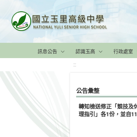
訊息公告
認識玉高
行政處室
:::
公告彙整
轉知檢送修正「競技及休
理指引」各1份，並自11