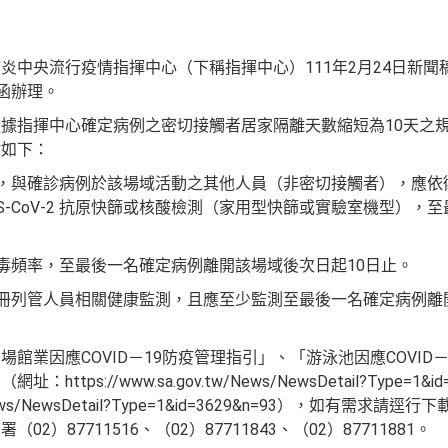
中央流行疫情指揮中心（下稱指揮中心）111年2月24日新聞稿
號函辦理。
據指揮中心確定病例之密切接觸者居家隔離天數縮短為10天之
點如下：
內，與確診病例於該場域活動之其他人員（非密切接觸者），應依
ARS-CoV-2 抗原快篩或核酸檢測（家用型快篩或實驗室機型）
消毒頻率，至最後一名確定病例離開該場域後次日起10日止。
造冊列管人員相關健康監測，且應至少監測至最後一名確定病例離
館業因應COVID－19防疫管理指引」、「游泳池因應COVID
ps://www.sa.gov.tw/News/NewsDetail?Type=1&id
.tw/News/NewsDetail?Type=1&id=3629&n=93），如有
2）87711516、（02）87711843、（02）87711881。