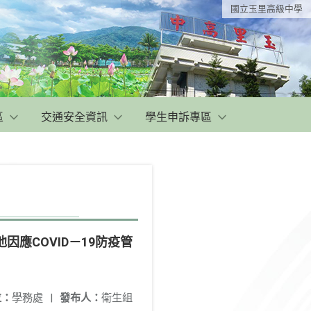
國立玉里高級中學
區
交通安全資訊
學生申訴專區
應COVID－19防疫管
位：
學務處
|
發布人：
衛生組