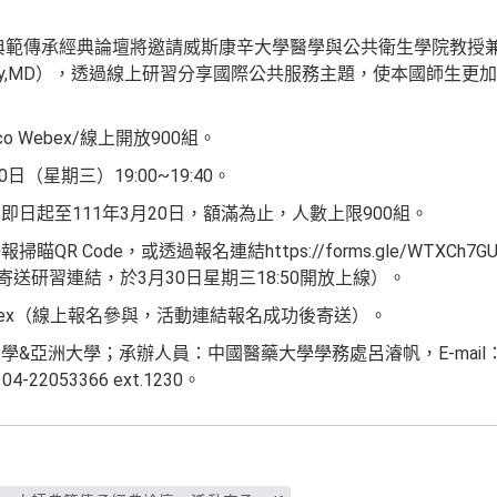
師典範傳承經典論壇將邀請威斯康辛大學醫學與公共衛生學院教授兼
empsey,MD），透過線上研習分享國際公共服務主題，使本國師生
o Webex/線上開放900組。
日（星期三）19:00~19:40。
日起至111年3月20日，額滿為止，人數上限900組。
R Code，或透過報名連結https://forms.gle/WTXCh7G
寄送研習連結，於3月30日星期三18:50開放上線）。
Webex（線上報名參與，活動連結報名成功後寄送）。
&亞洲大學；承辦人員：中國醫藥大學學務處呂濬帆，E-mail
：04-22053366 ext.1230。