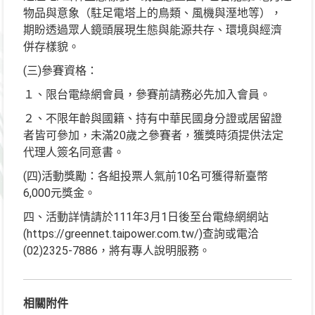
物品與意象（駐足電塔上的鳥類、風機與溼地等），
期盼透過眾人鏡頭展現生態與能源共存、環境與經濟
併存樣貌。
(三)參賽資格：
１、限台電綠網會員，參賽前請務必先加入會員。
２、不限年齡與國籍、持有中華民國身分證或居留證
者皆可參加，未滿20歲之參賽者，獲獎時須提供法定
代理人簽名同意書。
(四)活動獎勵：各組投票人氣前10名可獲得新臺幣
6,000元獎金。
四、活動詳情請於111年3月1日後至台電綠網網站
(https://greennet.taipower.com.tw/)查詢或電洽
(02)2325-7886，將有專人說明服務。
相關附件