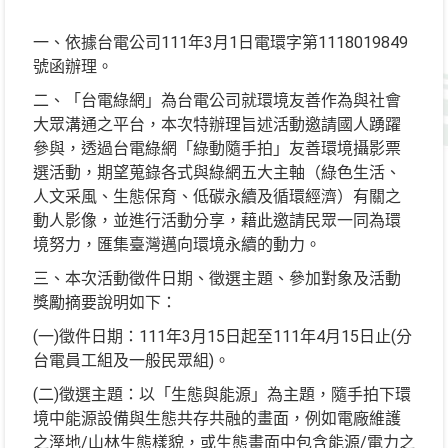
一、依據台電公司111年3月1日電環字第1118019849
號函辦理。
二、「台電綠網」為台電公司就環境友善作為與社會
大眾溝通之平台，本次特辦理旨述活動邀請國人踴躍
參與，透過台電綠網「綠動隨手拍」友善環境攝影票
選活動，期望蒐錄各式與綠網五大主軸（綠色生活、
人文采風、生態保育、低碳永續及循環經濟）有關之
動人影像，並進行活動分享，藉此邀請民眾一同為環
境努力，匯集臺灣邁向環境永續的動力。
三、本次活動徵件日期、徵選主題、參加對象及活動
獎勵摘要說明如下：
(一)徵件日期：111年3月15日起至111年4月15日止(分
台電員工組及一般民眾組)。
(二)徵選主題：以「生態與能源」為主題，隨手拍下環
境中能源設備與生態共存共融的畫面，例如電廠維護
之溼地/山林生態樣貌，或生態畫面中包含能源/電力之