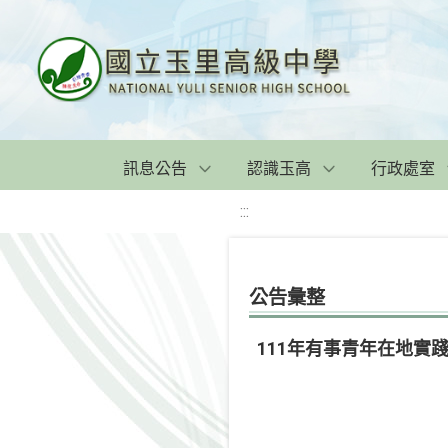
訊息公告
認識玉高
行政處室
:::
公告彙整
111年有事青年在地實