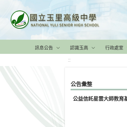
訊息公告
認識玉高
行政處室
:::
公告彙整
公益信託星雲大師教育基