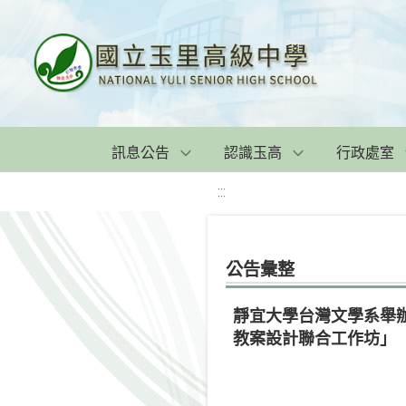
訊息公告
認識玉高
行政處室
:::
公告彙整
靜宜大學台灣文學系舉
教案設計聯合工作坊」